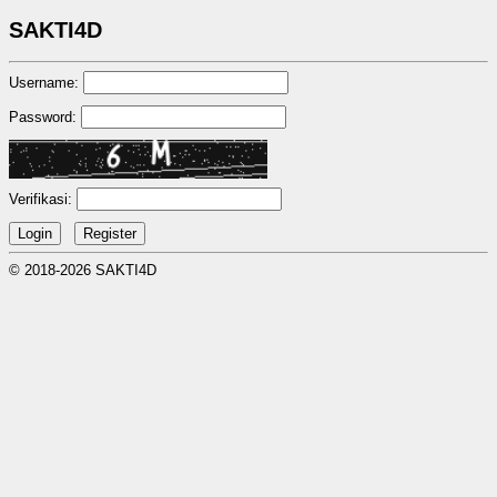
SAKTI4D
Username:
Password:
Verifikasi:
© 2018-2026 SAKTI4D