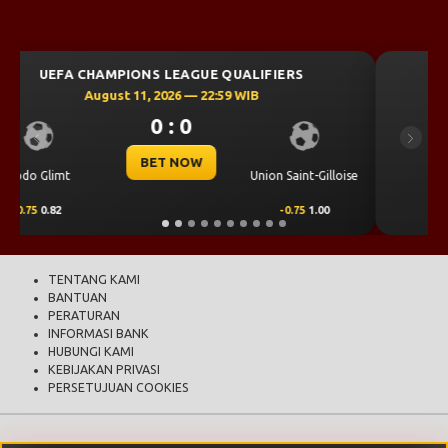
UEFA CHAMPIONS LEAGUE QUALIFIERS
August 12, 2026 — 02:00 WIB
0 : 0
Previous
Next
BET NOW
ise
Lyon
Sparta Praha
1
0.86
-1
0.96
TENTANG KAMI
BANTUAN
PERATURAN
INFORMASI BANK
HUBUNGI KAMI
KEBIJAKAN PRIVASI
PERSETUJUAN COOKIES