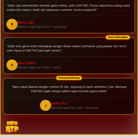
"Salah satu rekomendasi bermain game online, yaitu: SAKTI4D. Proses depositnya paling cepat
melalui Qris hanya 1 detik dan pelayanan customer service responsif!"
Bahri_Jojo
B
Member sejak Des 2025 • Semarang
Game Terlengkap
"Salah satu game online terlengkap dengan ribuan koleksi permainan yang populer dan resmi,
coba hanya di SAKTI4D pasti gak nyesel!"
Akun_Sakti
A
Member sejak Jan 2026 • Jambi
Gampang Menang
"Baru sekali deposit dengan minimal 10 ribu, langsung di kasih withdraw 2 juta. Memang
SAKTI4D wajib menjadi pilihan tepat bermain game online!"
Junta_Pro
J
Member sejak Feb 2026 • Bandung
.