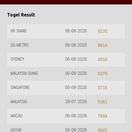
Togel Result
HK SIANG
06-08-2026
9220
SG METRO
06-08-2026
8814
SYDNEY
06-08-2026
4816
MALAYSIA SIANG
06-08-2026
6379
SINGAPORE
05-08-2026
0715
MALAYSIA
29-07-2026
5361
MACAU
06-08-2026
7894
QATAR
06-08-2026
6642