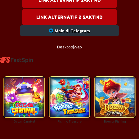
LINK ALTERNATIF 2 SAKTI4D
Main di Telegram
Desktop
Wap
FastSpin
Ocean Carnival
Fishing Treasure
Bounty Fishing