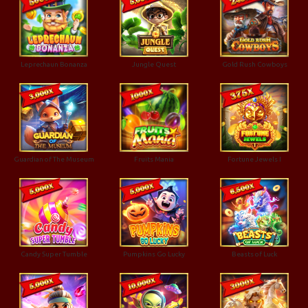
Leprechaun Bonanza
Jungle Quest
Gold Rush Cowboys
Guardian of The Museum
Fruits Mania
Fortune Jewels I
Candy Super Tumble
Pumpkins Go Lucky
Beasts of Luck