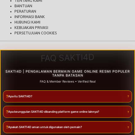
TENTANG KAMI
BANTUAN
PERATURAN
INFORMASI BANK
HUBUNGI KAMI
KEBIJAKAN PRIVASI
PERSETUJUAN COOKIES
FAQ SAKTI4D
SAKTI4D | PENGALAMAN BERMAIN GAME ONLINE RESMI POPULER
TANPA BATASAN
FAQ & Member Reviews • Verified Real
?
Apa itu SAKTI4D?
?
Apa keunggulan SAKTI4D dibanding platform game online lainnya?
?
Apakah SAKTI4D aman untuk digunakan oleh pemain?