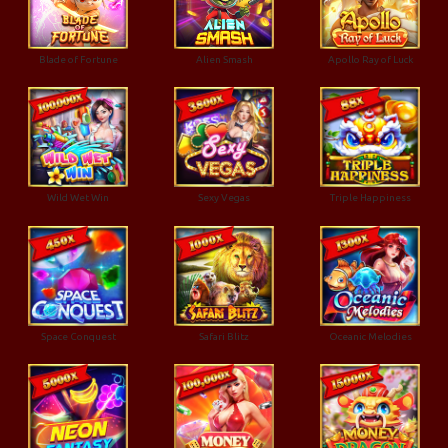
Blade of Fortune
Alien Smash
Apollo Ray of Luck
Wild Wet Win
Sexy Vegas
Triple Happiness
Space Conquest
Safari Blitz
Oceanic Melodies