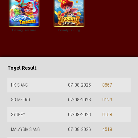
Fishing Treasure
Bounty Fishing
Togel Result
HK SIANG
07-08-2026
8867
SG METRO
07-08-2026
9123
SYDNEY
07-08-2026
0158
MALAYSIA SIANG
07-08-2026
4519