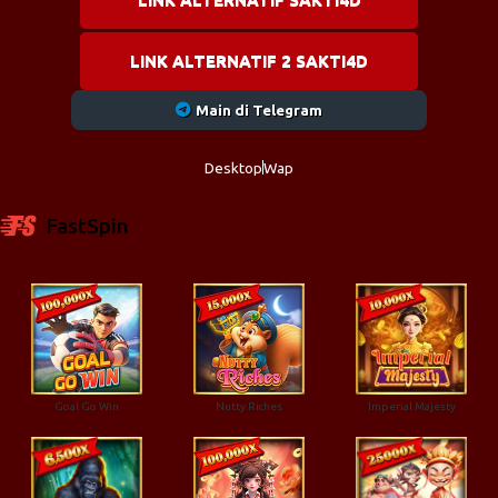
LINK ALTERNATIF 2 SAKTI4D
Main di Telegram
Desktop
Wap
FastSpin
Goal Go Win
Nutty Riches
Imperial Majesty