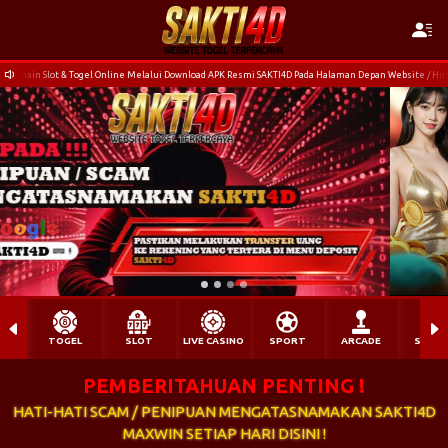
 Togel Online Melalui Download APK Resmi SAKTI4D Pada Halaman Depan Website / Hubungi Customer
TOGEL
SLOT
LIVE CASINO
SPORT
ARCADE
SABU
PEMBERITAHUAN PENTING !
HATI-HATI SCAM / PENIPUAN MENGATASNAMAKAN SAKTI4D
MAXWIN SETIAP HARI DISINI !