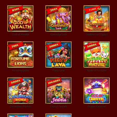
God of Wealth
Ganesha Luck
Goddess of Egypt
Fortune Lions
Fiery Lava
Farm of Fortune
Caribbean Riches
City of Jewels
Ocean Carnival