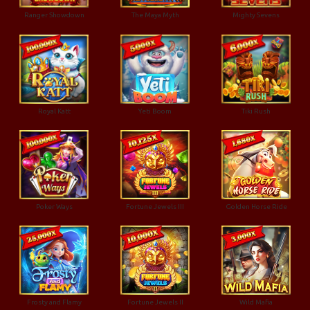
Ranger Showdown
The Maya Myth
Mighty Sevens
Royal Katt
Yeti Boom
Tiki Rush
Poker Ways
Fortune Jewels III
Golden Horse Ride
Frosty and Flamy
Fortune Jewels II
Wild Mafia