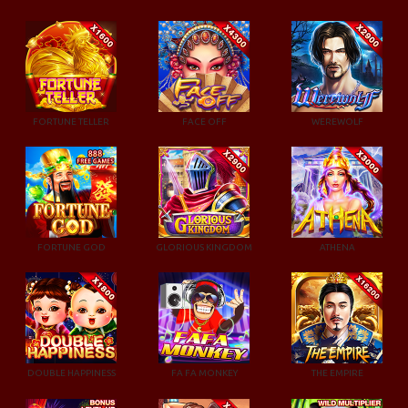
FORTUNE TELLER
FACE OFF
WEREWOLF
FORTUNE GOD
GLORIOUS KINGDOM
ATHENA
DOUBLE HAPPINESS
FA FA MONKEY
THE EMPIRE