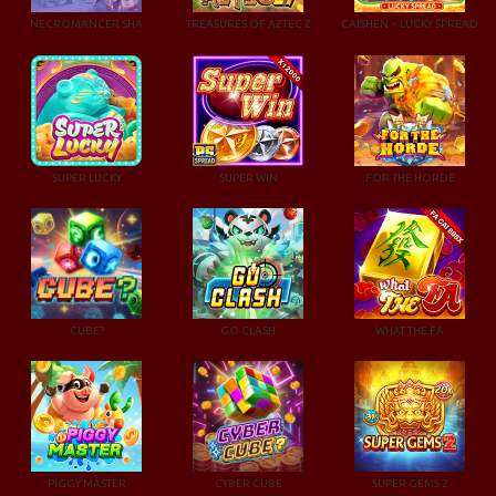
NECROMANCER SHA
TREASURES OF AZTEC Z
CAISHEN・LUCKY SPREAD
SUPER LUCKY
SUPER WIN
FOR THE HORDE
CUBE?
GO CLASH
WHAT THE FA
PIGGY MASTER
CYBER CUBE
SUPER GEMS 2