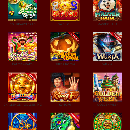
FISH PRAWN CRAB
DA FU GUI
MASTER HAHA
RAT OF WEALTH
SUPER BOOM
WU XIA
CHALLENGE・GOLDEN PIG
KUNGFU
GOLDEN WEEK