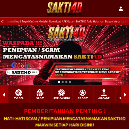
Slot & Togel Online Melalui Download APK Resmi SAKTI4D Pada Halaman Depan Website / Hubungi Cu
TOGEL
SLOT
LIVE CASINO
SPORT
ARCADE
SABU
PEMBERITAHUAN PENTING !
HATI-HATI SCAM / PENIPUAN MENGATASNAMAKAN SAKTI4D
MAXWIN SETIAP HARI DISINI !