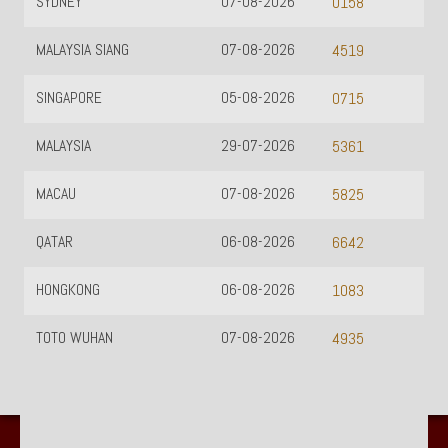
SYDNEY
07-08-2026
0158
MALAYSIA SIANG
07-08-2026
4519
SINGAPORE
05-08-2026
0715
MALAYSIA
29-07-2026
5361
MACAU
07-08-2026
5825
QATAR
06-08-2026
6642
HONGKONG
06-08-2026
1083
TOTO WUHAN
07-08-2026
4935