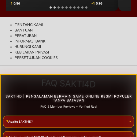
-0.5
0.95
0.5
0.87
TENTANG KAMI
BANTUAN
PERATURAN
INFORMASI BANK
HUBUNGI KAMI
KEBIJAKAN PRIVASI
PERSETUJUAN COOKIES
FAQ SAKTI4D
SAKTI4D | PENGALAMAN BERMAIN GAME ONLINE RESMI POPULER
TANPA BATASAN
FAQ & Member Reviews • Verified Real
?
Apa itu SAKTI4D?