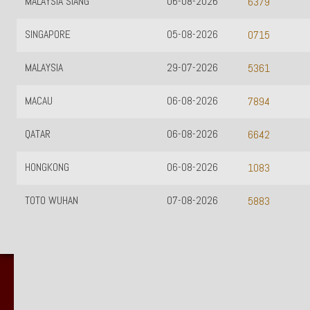
MALAYSIA SIANG
06-08-2026
6379
SINGAPORE
05-08-2026
0715
MALAYSIA
29-07-2026
5361
MACAU
06-08-2026
7894
QATAR
06-08-2026
6642
HONGKONG
06-08-2026
1083
TOTO WUHAN
07-08-2026
5883