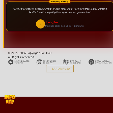
Gampang Menang
"Baru sekali deposit dengan minimal 10 ribu, langsung di kasih withdraw 2 juta. Memang
SAKTI4D wajib menjadi pilihan tepat bermain game online!"
Junta_Pro
J
Member sejak Feb 2026 • Bandung
.
© 2015 - 2026 Copyright SAKTI4D.
All Rights Reserved.
LAPOR PUSAT