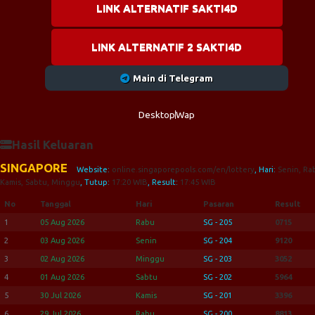
LINK ALTERNATIF SAKTI4D
LINK ALTERNATIF 2 SAKTI4D
Main di Telegram
Desktop
Wap
Hasil Keluaran
SINGAPORE
Website:
online.singaporepools.com/en/lottery
, Hari:
Senin, Ra
Kamis, Sabtu, Minggu
, Tutup:
17:20 WIB
, Result:
17:45 WIB
No
Tanggal
Hari
Pasaran
Result
1
05 Aug 2026
Rabu
SG - 205
0715
2
03 Aug 2026
Senin
SG - 204
9120
3
02 Aug 2026
Minggu
SG - 203
3052
4
01 Aug 2026
Sabtu
SG - 202
5964
5
30 Jul 2026
Kamis
SG - 201
3396
6
29 Jul 2026
Rabu
SG - 200
8813